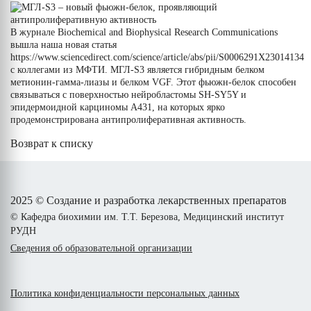
В журнале Biochemical and Biophysical Research Communications
вышла наша новая статья
https://www.sciencedirect.com/science/article/abs/pii/S0006291X23014134
с коллегами из МФТИ. МГЛ-S3 является гибридным белком
метионин-гамма-лиазы и белком VGF. Этот фьюжн-белок способен
связываться с поверхностью нейробластомы SH-SY5Y и
эпидермоидной карциномы А431, на которых ярко
продемонстрирована антипролиферативная активность.
Возврат к списку
2025 © Создание и разработка лекарственных препаратов
© Кафедра биохимии им. Т.Т. Березова, Медицинский институт
РУДН
Сведения об образовательной организации
Политика конфиденциальности персональных данных