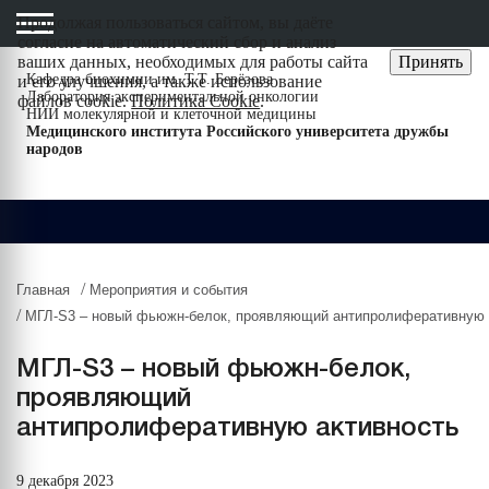
Продолжая пользоваться сайтом, вы даёте
cогласие на автоматический сбор и анализ
ваших данных, необходимых для работы сайта
Принять
Кафедра биохимии им. Т.Т. Берёзова
и его улучшения, а также использование
Лаборатория экспериментальной онкологии
файлов cookie.
Политика Cookie
.
НИИ молекулярной и клеточной медицины
Медицинского института Российского университета дружбы
народов
/
Главная
Мероприятия и события
/
МГЛ-S3 – новый фьюжн-белок, проявляющий антипролиферативную 
МГЛ-S3 – новый фьюжн-белок,
проявляющий
антипролиферативную активность
9 декабря 2023