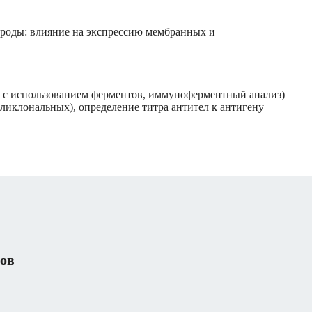
ироды: влияние на экспрессию мембранных и
в с использованием ферментов, иммуноферментный анализ)
ликлональных), определение титра антител к антигену
дов