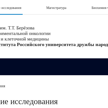
 исследования
Магистратура
Биохимия ч
м. Т.Т. Берёзова
риментальной онкологии
 и клеточной медицины
титута Российского университета дружбы наро
ния
ие исследования