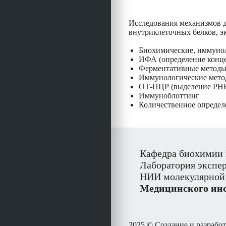
Исследования механизмов д
внутриклеточных белков, э
Биохимические, иммунол
ИФА (определение конце
Ферментативные методы 
Иммунологические метод
ОТ-ПЦР (выделение РНК
Иммуноблоттинг
Количественное определ
Кафедра биохимии и
Лаборатория экспе
НИИ молекулярной
Медицинского инс
2025 © Создание и разрабо