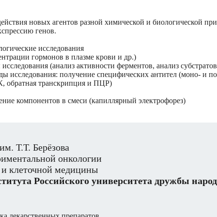
ействия новых агентов разной химической и биологической пр
кспрессию генов.
огические исследования
нтрации гормонов в плазме крови и др.)
исследования (анализ активности ферментов, анализ субстрато
ы исследования: получение специфических антител (моно- и по
, обратная транскрипция и ПЦР)
ение компонентов в смеси (капиллярный электрофорез)
м. Т.Т. Берёзова
риментальной онкологии
 и клеточной медицины
титута Российского университета дружбы наро
тка лекарственных препаратов